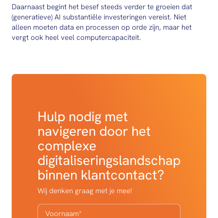
Daarnaast begint het besef steeds verder te groeien dat
(generatieve) AI substantiële investeringen vereist. Niet
alleen moeten data en processen op orde zijn, maar het
vergt ook heel veel computercapaciteit.
Hulp nodig met
navigeren door het
complexe
digitaliseringslandschap
binnen klantcontact?
Wij denken graag met je mee!
Voornaam
*